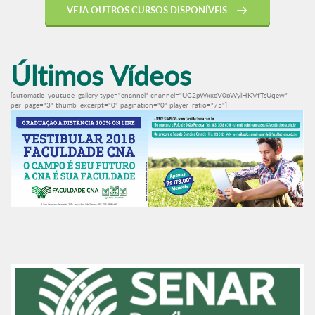
VEJA OUTROS CURSOS DISPONÍVEIS
Últimos Vídeos
[automatic_youtube_gallery type="channel" channel="UC2pWxkbV0bWylHKVfTsUqew"
per_page="3" thumb_excerpt="0" pagination="0" player_ratio="75"]