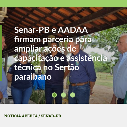
Senar-PB e AADAA
firmam parceria para
ampliar ações de
capacitação e assistência
técnica no Sertão
paraibano
NOTÍCIA ABERTA / SENAR-PB